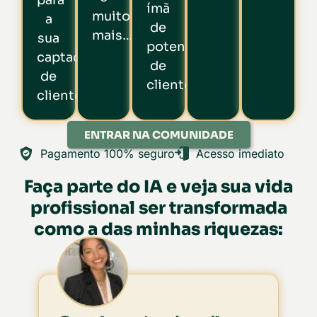
ímã
muito
a
de
mais…
sua
potenciais
captação
de
de
clientes.
clientes.
ENTRAR NA COMUNIDADE
Pagamento 100% seguro
Acesso imediato
Faça parte do IA e veja sua vida
profissional ser transformada
como a das minhas riquezas: