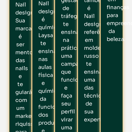
gestão
também
Nail
Nail
finanças
de
é
designer
designers.
para
tráfego
Nail
é
Sua
empreen
te
designer,
química.
marca
da
ensinará
referência
Laysa
é
beleza.
na
em
te
ser
prática
molde
ensina
mentora
uma
russo
nas
das
campanha
te
aulas
nails
que
ensina
física
e
funcione
uma
e
te
e
das
química
guiará
faça
técnicas
da
com
seu
de
funcionalidade
um
perfil
sua
dos
marketing
virar
expertise.
produtos
riquissimo
uma
e
para